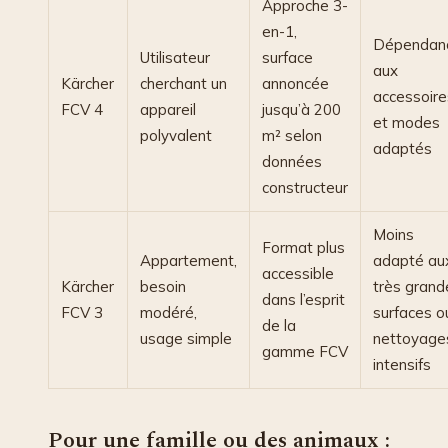
Approche 3-
en-1,
Dépendan
Utilisateur
surface
aux
Kärcher
cherchant un
annoncée
accessoire
FCV 4
appareil
jusqu’à 200
et modes
polyvalent
m² selon
adaptés
données
constructeur
Moins
Format plus
Appartement,
adapté au
accessible
Kärcher
besoin
très grand
dans l’esprit
FCV 3
modéré,
surfaces o
de la
usage simple
nettoyage
gamme FCV
intensifs
Pour une famille ou des animaux :