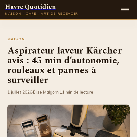
Havre Quotidien
MAISON · CAFÉ · ART DE RECEVOIR
Maison
MAISON
Gastronomie
Aspirateur laveur Kärcher
avis : 45 min d’autonomie,
Déco
rouleaux et pannes à
Lifestyle
surveiller
1 juillet 2026
·
Élise Malgorn
·
11 min de lecture