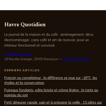
décrypter les
réussir votre
résultats pour
expresso à la
éviter les erreurs
maison
Havre Quotidien
Le journal de la maison et du café : aménagement, déco,
électroménager, coins café et art de recevoir, pour un
intérieur fonctionnel et convivial.
La Brûlerie comtoise
19 Rue des Granges, 25000 Besançon
—
Tél : 06 26 38 95 41
DERNIERS ARTICLES
Freezer ou congélateur : la différence se joue sur -18°C, les
étoiles et la conservation
Poireaux fondants, pâte brisée et crème légère : la tarte au
poireau du soir
Petit déjeuner rapide, sain et à préparer la veille : 15 idées qui