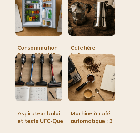
Consommation
Cafetière
frigo : 302 kWh
italienne en
par an et 4
aluminium : entre
réglages pour
tradition culinaire
réduire votre
et risques pour la
facture
santé
Aspirateur balai
Machine à café
et tests UFC-Que
automatique : 3
Choisir :
critères
comment
techniques pour