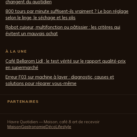
changent du quotidien
800 tours par minute suffisent-ils vraiment ? Le bon réglage
selon le linge, le séchage et les plis
Robot cuiseur, multifonction ou pâtissier : les critères qui
évitent un mauvais achat
À LA UNE
Café Bellarom Lidl : le test vérité sur le rapport qualité-prix
en supermarché
Erreur F03 sur machine à laver : diagnostic, causes et
solutions pour réparer vous-même
PARTENAIRES
Havre Quotidien — Maison, café & art de recevoir
Maison
Gastronomie
Déco
Lifestyle