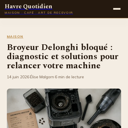
Havre Quotidien
MAISON · CAFÉ · ART DE RECEVOIR
Maison
MAISON
Gastronomie
Broyeur Delonghi bloqué :
diagnostic et solutions pour
Déco
relancer votre machine
Lifestyle
14 juin 2026
·
Élise Malgorn
·
6 min de lecture