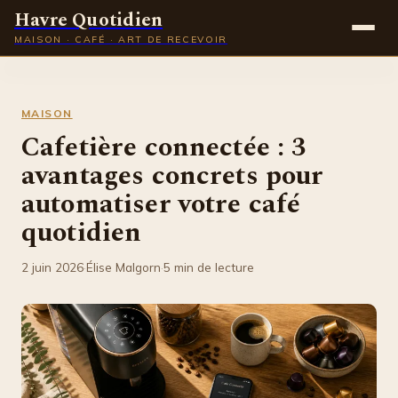
Havre Quotidien
MAISON · CAFÉ · ART DE RECEVOIR
Maison
MAISON
Gastronomie
Cafetière connectée : 3
avantages concrets pour
Déco
automatiser votre café
Lifestyle
quotidien
2 juin 2026
·
Élise Malgorn
·
5 min de lecture