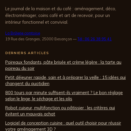
Le journal de la maison et du café : aménagement, déco,
électroménager, coins café et art de recevoir, pour un
intérieur fonctionnel et convivial.
La Brûlerie comtoise
19 Rue des Granges, 25000 Besançon
—
Tél : 06 26 38 95 41
DERNIERS ARTICLES
Poireaux fondants, pâte brisée et crème légère : la tarte au
poireau du soir
Petit déjeuner rapide, sain et à préparer la veille : 15 idées qui
changent du quotidien
800 tours par minute suffisent-ils vraiment ? Le bon réglage
selon le linge, le séchage et les plis
Robot cuiseur, multifonction ou pâtissier : les critères qui
évitent un mauvais achat
Logiciel de conception cuisine : quel outil choisir pour réussir
votre aménagement 3D ?