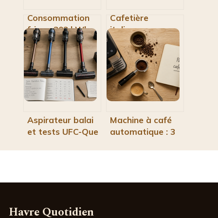
Consommation
Cafetière
frigo : 302 kWh
italienne en
par an et 4
aluminium : entre
réglages pour
tradition culinaire
réduire votre
et risques pour la
facture
santé
Aspirateur balai
Machine à café
et tests UFC-Que
automatique : 3
Choisir :
critères
comment
techniques pour
décrypter les
réussir votre
résultats pour
expresso à la
éviter les erreurs
maison
Havre Quotidien