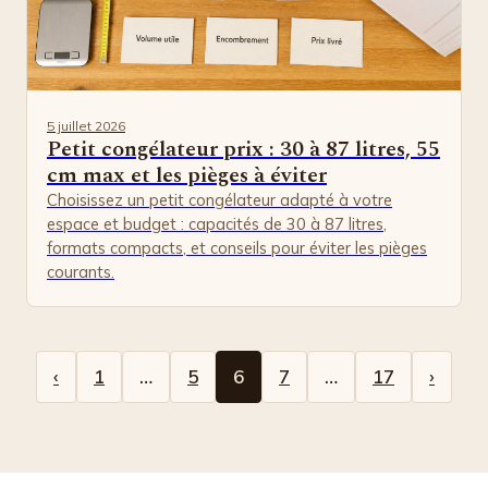
5 juillet 2026
Petit congélateur prix : 30 à 87 litres, 55
cm max et les pièges à éviter
Choisissez un petit congélateur adapté à votre
espace et budget : capacités de 30 à 87 litres,
formats compacts, et conseils pour éviter les pièges
courants.
‹
1
…
5
6
7
…
17
›