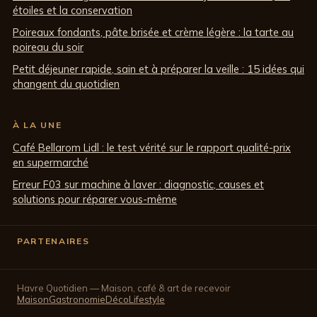
étoiles et la conservation
Poireaux fondants, pâte brisée et crème légère : la tarte au
poireau du soir
Petit déjeuner rapide, sain et à préparer la veille : 15 idées qui
changent du quotidien
À LA UNE
Café Bellarom Lidl : le test vérité sur le rapport qualité-prix
en supermarché
Erreur F03 sur machine à laver : diagnostic, causes et
solutions pour réparer vous-même
PARTENAIRES
Havre Quotidien — Maison, café & art de recevoir
Maison
Gastronomie
Déco
Lifestyle