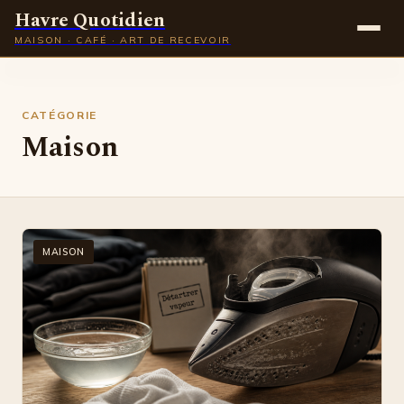
Havre Quotidien
MAISON · CAFÉ · ART DE RECEVOIR
Maison
CATÉGORIE
Gastronomie
Maison
Déco
Lifestyle
MAISON