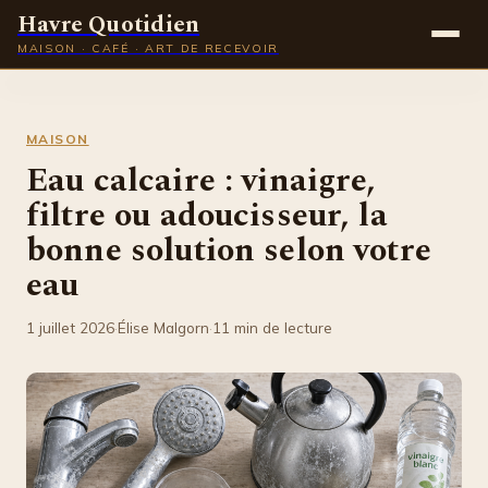
Havre Quotidien
MAISON · CAFÉ · ART DE RECEVOIR
Maison
MAISON
Gastronomie
Eau calcaire : vinaigre,
filtre ou adoucisseur, la
Déco
bonne solution selon votre
Lifestyle
eau
1 juillet 2026
·
Élise Malgorn
·
11 min de lecture