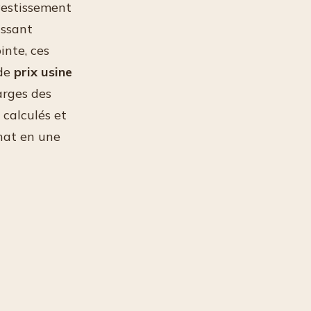
nvestissement
assant
inte, ces
 de
prix usine
arges des
 calculés et
chat en une