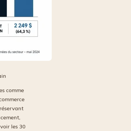
ain
ues comme
e commerce
préservant
acement,
voir les 30