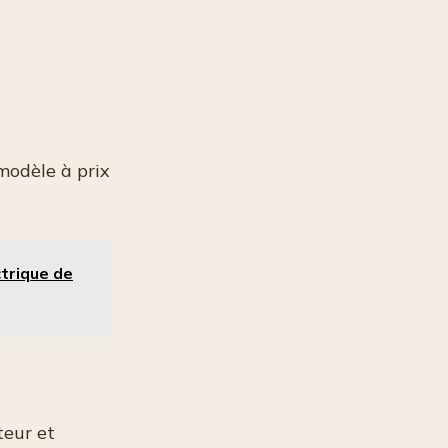
modèle à prix
ctrique de
teur et