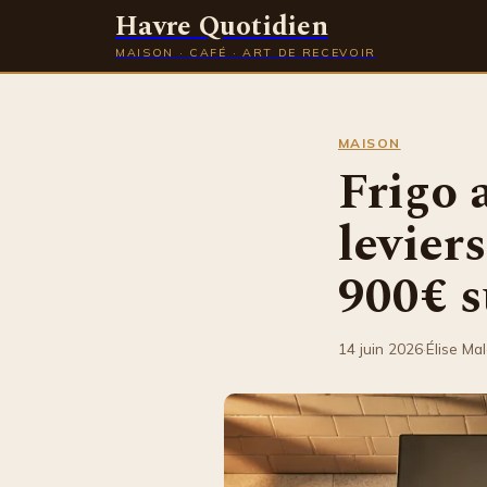
Havre Quotidien
MAISON · CAFÉ · ART DE RECEVOIR
MAISON
Frigo 
levier
900€ s
14 juin 2026
·
Élise Ma