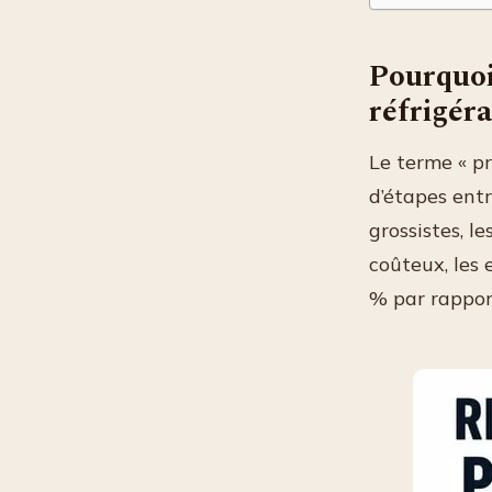
Pourquoi 
réfrigér
Le terme « pr
d’étapes entr
grossistes, l
coûteux, les 
% par rapport