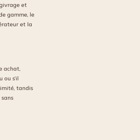
givrage et
 de gamme, le
rateur et la
e achat,
 ou s’il
imité, tandis
e sans