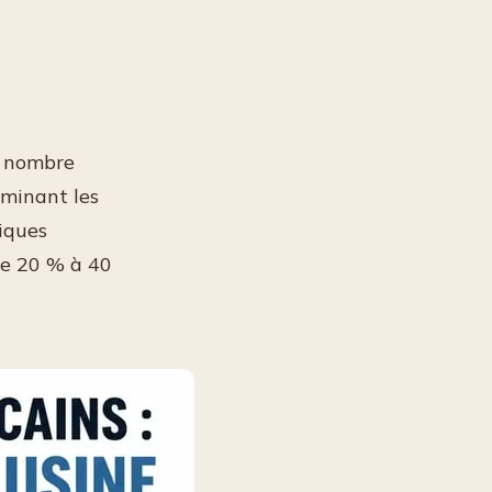
le nombre
iminant les
iques
de 20 % à 40