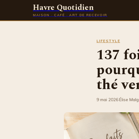
Havre Quotidien
MAISON · CAFÉ · ART DE RECEVOIR
LIFESTYLE
137 fo
pourqu
thé ve
9 mai 2026
·
Élise Mal