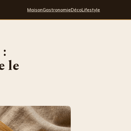
Maison
Gastronomie
Déco
Lifestyle
 :
e le