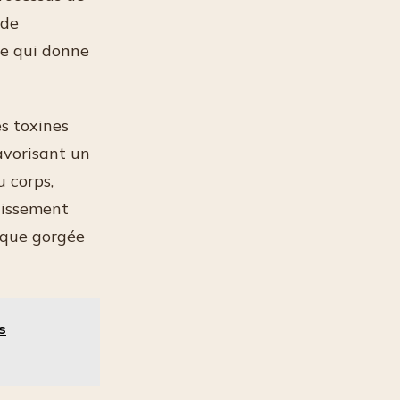
 de
e qui donne
es toxines
avorisant un
u corps,
hissement
aque gorgée
s