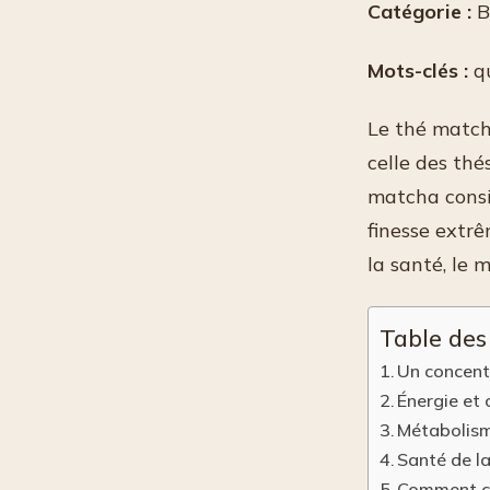
Catégorie :
B
Mots-clés :
qu
Le thé match
celle des thé
matcha consis
finesse extr
la santé, le 
Table des
Un concent
Énergie et 
Métabolisme
Santé de la
Comment cho