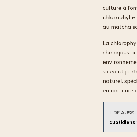
culture à l’o
chlorophylle
au matcha sa
La chlorophyl
chimiques acc
environnement
souvent pert
naturel, spé
en une cure d
LIRE AUSSI
quotidiens 