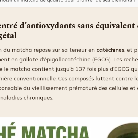
ntré d’antioxydants sans équivalent 
gétal
n du matcha repose sur sa teneur en
catéchines
, et p
ment en gallate d’épigallocatéchine (EGCG). Les rech
e le matcha contient jusqu’à 137 fois plus d’EGCG qu
nière conventionnelle. Ces composés luttent contre l
sponsable du vieillissement prématuré des cellules et
aladies chroniques.