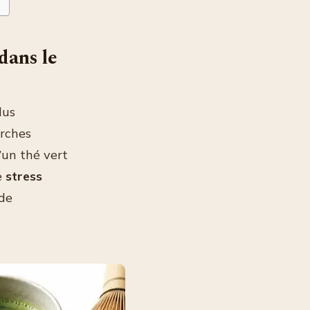
dans le
lus
erches
’un thé vert
e
stress
 de