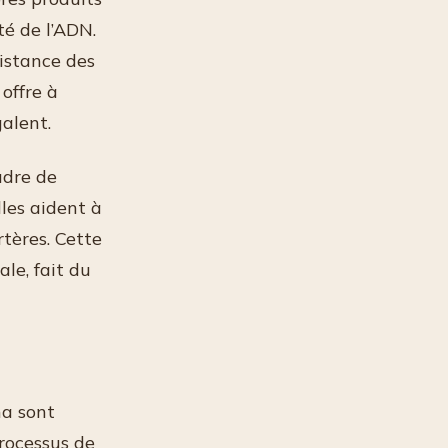
té de l’ADN.
sistance des
offre à
alent.
udre de
lles aident à
rtères. Cette
le, fait du
ha sont
rocessus de