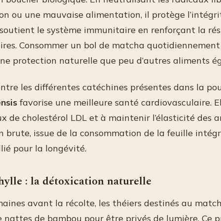
ion ou une mauvaise alimentation, il protège l’intégri
 soutient le système immunitaire en renforçant la ré
laires. Consommer un bol de matcha quotidiennement 
ne protection naturelle que peu d’autres aliments ég
ntre les différentes catéchines présentes dans la po
ensis
favorise une meilleure santé cardiovasculaire. E
ux de cholestérol LDL et à maintenir l’élasticité des a
 brute, issue de la consommation de la feuille intégra
ié pour la longévité.
ylle : la détoxication naturelle
aines avant la récolte, les théiers destinés au matc
e nattes de bambou pour être privés de lumière. Ce p