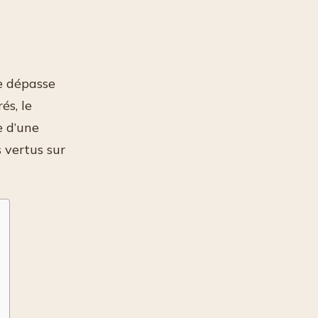
e dépasse
és, le
e d’une
 vertus sur