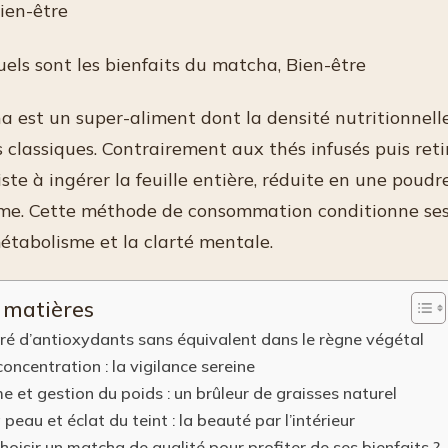
ien-être
els sont les bienfaits du matcha, Bien-être
a est un super-aliment dont la densité nutritionnell
s classiques. Contrairement aux thés infusés puis retir
te à ingérer la feuille entière, réduite en une poudr
ême. Cette méthode de consommation conditionne ses
métabolisme et la clarté mentale.
 matières
ré d’antioxydants sans équivalent dans le règne végétal
concentration : la vigilance sereine
 et gestion du poids : un brûleur de graisses naturel
 peau et éclat du teint : la beauté par l’intérieur
isir un matcha de qualité pour profiter de ses bienfaits ?