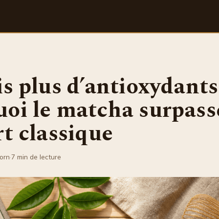
is plus d’antioxydants
oi le matcha surpass
rt classique
gorn
·
7 min de lecture