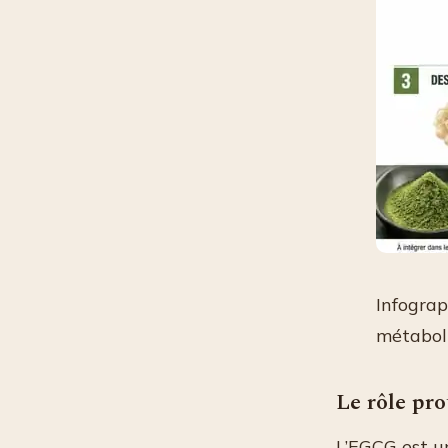
Infograp
métabol
Le rôle pr
L’EGCG est un