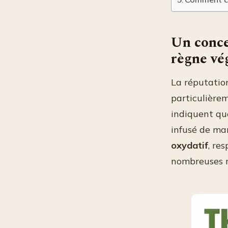
Un conce
règne vé
La réputatio
particulière
indiquent qu
infusé de ma
oxydatif
, re
nombreuses m