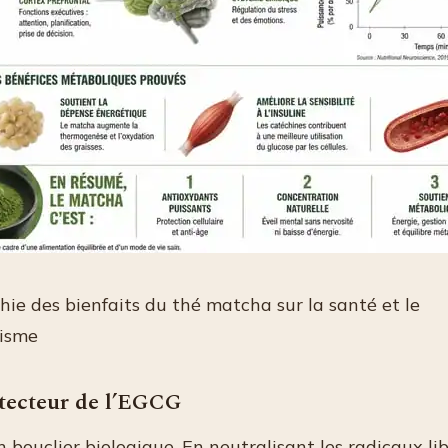
hie des bienfaits du thé matcha sur la santé et le
isme
otecteur de l’EGCG
 bouclier biologique. En neutralisant les radicaux li