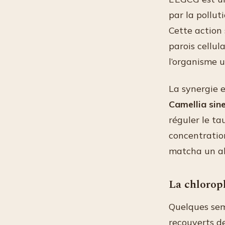
par la pollut
Cette action
parois cellu
l’organisme u
La synergie e
Camellia sin
réguler le ta
concentration
matcha un all
La chloroph
Quelques sem
recouverts d