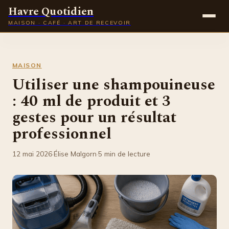
Havre Quotidien
MAISON · CAFÉ · ART DE RECEVOIR
Maison
MAISON
Gastronomie
Utiliser une shampouineuse
: 40 ml de produit et 3
Déco
gestes pour un résultat
Lifestyle
professionnel
12 mai 2026
·
Élise Malgorn
·
5 min de lecture