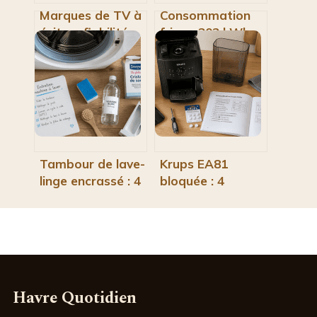
Marques de TV à
Consommation
éviter : fiabilité,
frigo : 302 kWh
SAV et risques
par an et 4
cachés des prix
réglages pour
cassés
réduire votre
facture
Tambour de lave-
Krups EA81
linge encrassé : 4
bloquée : 4
zones critiques à
étapes pour
désinfecter pour
réinitialiser la
sauver votre
machine et
machine
débloquer le
piston
Havre Quotidien