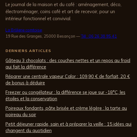
Le journal de la maison et du café : aménagement, déco,
électroménager, coins café et art de recevoir, pour un
intérieur fonctionnel et convivial.
La Brûlerie comtoise
19 Rue des Granges, 25000 Besançon
—
Tél : 06 26 38 95 41
DERNIERS ARTICLES
Gâteau 3 chocolats : des couches nettes et un repos au froid
qui fait la différence
Réparer une centrale vapeur Calor : 109,90 € de forfait, 20 €
de bonus à déduire
Freezer ou congélateur : la différence se joue sur -18°C, les
étoiles et la conservation
Poireaux fondants, pâte brisée et crème légère : la tarte au
poireau du soir
Petit déjeuner rapide, sain et à préparer la veille : 15 idées qui
changent du quotidien