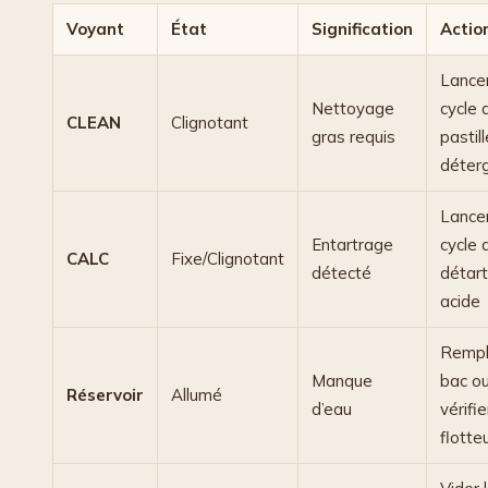
Voyant
État
Signification
Actio
Lancer
Nettoyage
cycle 
CLEAN
Clignotant
gras requis
pastill
déter
Lance
Entartrage
cycle 
CALC
Fixe/Clignotant
détecté
détar
acide
Rempli
Manque
bac o
Réservoir
Allumé
d’eau
vérifie
flotte