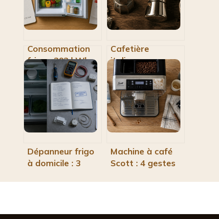
Consommation
Cafetière
frigo : 302 kWh
italienne en
par an et 4
aluminium : entre
réglages pour
tradition culinaire
réduire votre
et risques pour la
facture
santé
Dépanneur frigo
Machine à café
à domicile : 3
Scott : 4 gestes
réflexes pour
de dépannage
éviter le
pour déboucher
remplacement
votre circuit
inutile