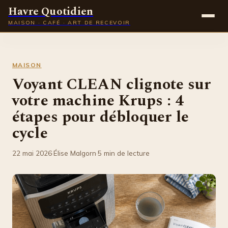
Havre Quotidien
MAISON · CAFÉ · ART DE RECEVOIR
Maison
MAISON
Gastronomie
Voyant CLEAN clignote sur
votre machine Krups : 4
Déco
étapes pour débloquer le
Lifestyle
cycle
22 mai 2026
·
Élise Malgorn
·
5 min de lecture