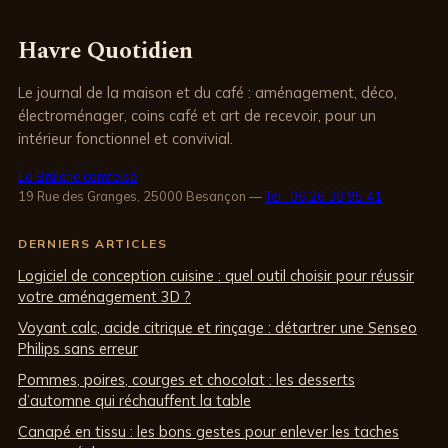
Havre Quotidien
Le journal de la maison et du café : aménagement, déco,
électroménager, coins café et art de recevoir, pour un
intérieur fonctionnel et convivial.
La Brûlerie comtoise
19 Rue des Granges, 25000 Besançon
—
Tél : 06 26 38 95 41
DERNIERS ARTICLES
Logiciel de conception cuisine : quel outil choisir pour réussir
votre aménagement 3D ?
Voyant calc, acide citrique et rinçage : détartrer une Senseo
Philips sans erreur
Pommes, poires, courges et chocolat : les desserts
d’automne qui réchauffent la table
Canapé en tissu : les bons gestes pour enlever les taches