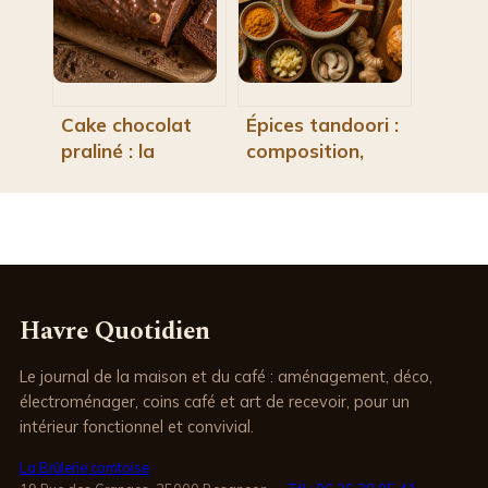
gamme
réellement
Intermarché
préparer ?
Cake chocolat
Épices tandoori :
praliné : la
composition,
recette pour un
usages et secrets
cœur fondant et
pour réussir vos
un glaçage
marinades
rocher craquant
Havre Quotidien
Le journal de la maison et du café : aménagement, déco,
électroménager, coins café et art de recevoir, pour un
intérieur fonctionnel et convivial.
La Brûlerie comtoise