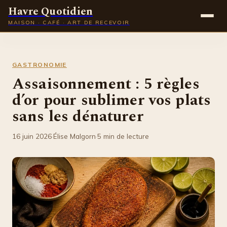
Havre Quotidien
MAISON · CAFÉ · ART DE RECEVOIR
Maison
GASTRONOMIE
Gastronomie
Assaisonnement : 5 règles
d’or pour sublimer vos plats
Déco
sans les dénaturer
Lifestyle
16 juin 2026
·
Élise Malgorn
·
5 min de lecture