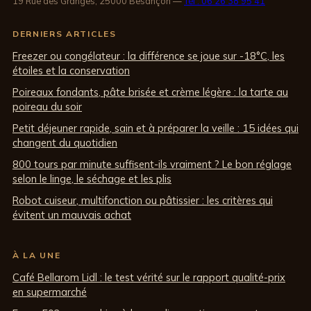
19 Rue des Granges, 25000 Besançon
—
Tél : 06 26 38 95 41
DERNIERS ARTICLES
Freezer ou congélateur : la différence se joue sur -18°C, les
étoiles et la conservation
Poireaux fondants, pâte brisée et crème légère : la tarte au
poireau du soir
Petit déjeuner rapide, sain et à préparer la veille : 15 idées qui
changent du quotidien
800 tours par minute suffisent-ils vraiment ? Le bon réglage
selon le linge, le séchage et les plis
Robot cuiseur, multifonction ou pâtissier : les critères qui
évitent un mauvais achat
À LA UNE
Café Bellarom Lidl : le test vérité sur le rapport qualité-prix
en supermarché