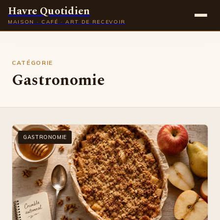
Havre Quotidien
MAISON · CAFÉ · ART DE RECEVOIR
Maison
CATÉGORIE
Gastronomie
Gastronomie
Déco
Lifestyle
GASTRONOMIE