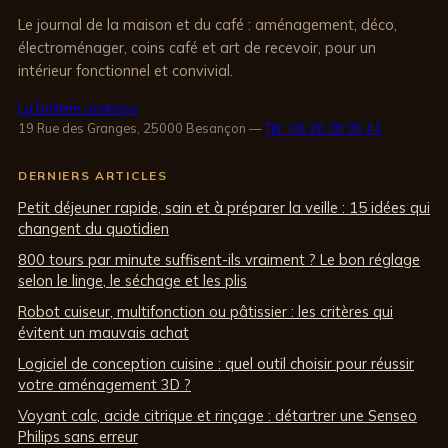
Le journal de la maison et du café : aménagement, déco,
électroménager, coins café et art de recevoir, pour un
intérieur fonctionnel et convivial.
La Brûlerie comtoise
19 Rue des Granges, 25000 Besançon
—
Tél : 06 26 38 95 41
DERNIERS ARTICLES
Petit déjeuner rapide, sain et à préparer la veille : 15 idées qui
changent du quotidien
800 tours par minute suffisent-ils vraiment ? Le bon réglage
selon le linge, le séchage et les plis
Robot cuiseur, multifonction ou pâtissier : les critères qui
évitent un mauvais achat
Logiciel de conception cuisine : quel outil choisir pour réussir
votre aménagement 3D ?
Voyant calc, acide citrique et rinçage : détartrer une Senseo
Philips sans erreur