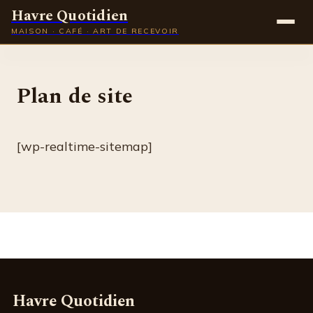
Havre Quotidien
MAISON · CAFÉ · ART DE RECEVOIR
Maison
Plan de site
Gastronomie
Déco
[wp-realtime-sitemap]
Lifestyle
Havre Quotidien