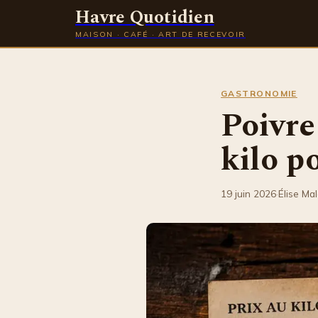
Havre Quotidien
MAISON · CAFÉ · ART DE RECEVOIR
GASTRONOMIE
Poivre
kilo p
19 juin 2026
·
Élise Ma