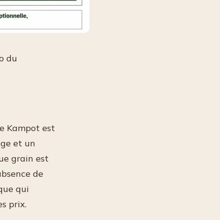
lo du
de Kampot est
age et un
que grain est
’absence de
ique qui
s prix.