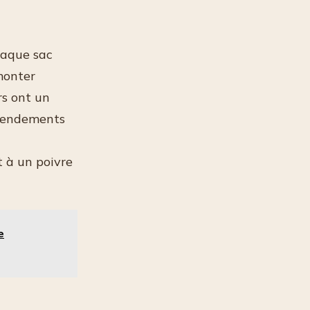
haque sac
monter
rs ont un
s rendements
t à un poivre
e