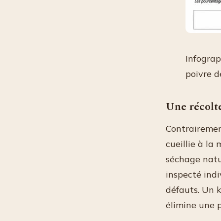
Infograp
poivre 
Une récolte
Contrairemen
cueillie à la
séchage natur
inspecté indi
défauts. Un k
élimine une p