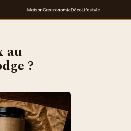
Maison
Gastronomie
Déco
Lifestyle
x au
odge ?