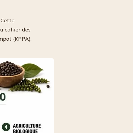
 Cette
du cahier des
ampot (KPPA).