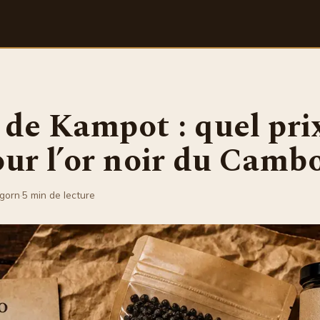
 de Kampot : quel pri
our l’or noir du Camb
lgorn
·
5 min de lecture