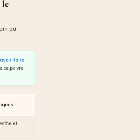
 le
rain au
savoir-faire
e ce poivre
tiques
enthe et
s