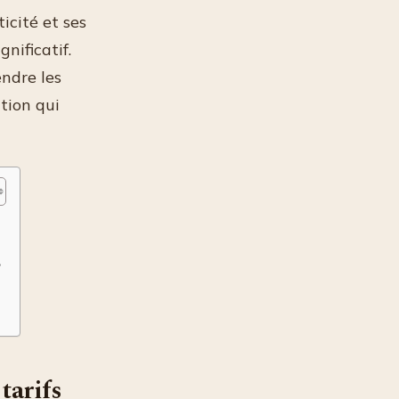
icité et ses
nificatif.
ndre les
ution qui
?
tarifs