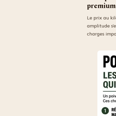
premium
Le prix au ki
amplitude s’e
charges impo