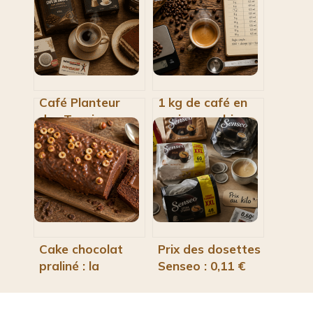
Café Planteur
1 kg de café en
des Tropiques :
grain : combien
prix, qualité réelle
de tasses
et avis sur la
pouvez-vous
gamme
réellement
Intermarché
préparer ?
Cake chocolat
Prix des dosettes
praliné : la
Senseo : 0,11 €
recette pour un
par tasse et 3
cœur fondant et
stratégies pour