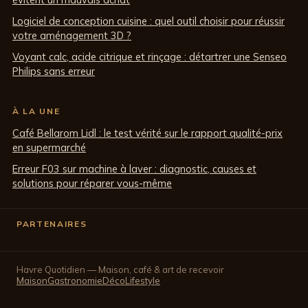
Logiciel de conception cuisine : quel outil choisir pour réussir
votre aménagement 3D ?
Voyant calc, acide citrique et rinçage : détartrer une Senseo
Philips sans erreur
À LA UNE
Café Bellarom Lidl : le test vérité sur le rapport qualité-prix
en supermarché
Erreur F03 sur machine à laver : diagnostic, causes et
solutions pour réparer vous-même
PARTENAIRES
Havre Quotidien — Maison, café & art de recevoir
Maison
Gastronomie
Déco
Lifestyle