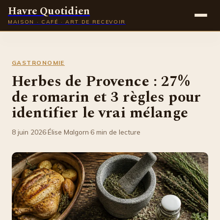
Havre Quotidien
MAISON · CAFÉ · ART DE RECEVOIR
Maison
GASTRONOMIE
Gastronomie
Herbes de Provence : 27%
de romarin et 3 règles pour
Déco
identifier le vrai mélange
Lifestyle
8 juin 2026
·
Élise Malgorn
·
6 min de lecture