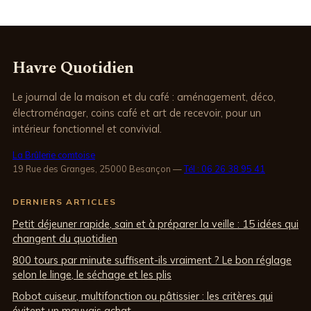
un glaçage
réduire votre
rocher craquant
facture
Havre Quotidien
Le journal de la maison et du café : aménagement, déco,
électroménager, coins café et art de recevoir, pour un
intérieur fonctionnel et convivial.
La Brûlerie comtoise
19 Rue des Granges, 25000 Besançon
—
Tél : 06 26 38 95 41
DERNIERS ARTICLES
Petit déjeuner rapide, sain et à préparer la veille : 15 idées qui
changent du quotidien
800 tours par minute suffisent-ils vraiment ? Le bon réglage
selon le linge, le séchage et les plis
Robot cuiseur, multifonction ou pâtissier : les critères qui
évitent un mauvais achat