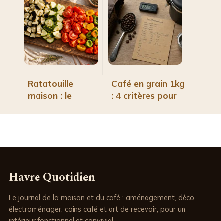
méthodes
0,60 € la tasse,
infaillibles pour
les 3 leviers pour
extraire vos
diviser votre
arômes avec les
budget par deux
moyens du bord
Ratatouille
Café en grain 1kg
maison : le
: 4 critères pour
dosage des
choisir le meilleur
épices et 3
et éviter
variantes pour
l’amertume
sublimer vos
légumes
Havre Quotidien
Le journal de la maison et du café : aménagement, déco,
électroménager, coins café et art de recevoir, pour un
intérieur fonctionnel et convivial.