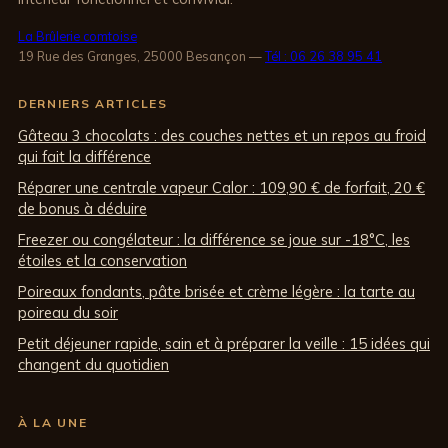
La Brûlerie comtoise
19 Rue des Granges, 25000 Besançon
—
Tél : 06 26 38 95 41
DERNIERS ARTICLES
Gâteau 3 chocolats : des couches nettes et un repos au froid
qui fait la différence
Réparer une centrale vapeur Calor : 109,90 € de forfait, 20 €
de bonus à déduire
Freezer ou congélateur : la différence se joue sur -18°C, les
étoiles et la conservation
Poireaux fondants, pâte brisée et crème légère : la tarte au
poireau du soir
Petit déjeuner rapide, sain et à préparer la veille : 15 idées qui
changent du quotidien
À LA UNE