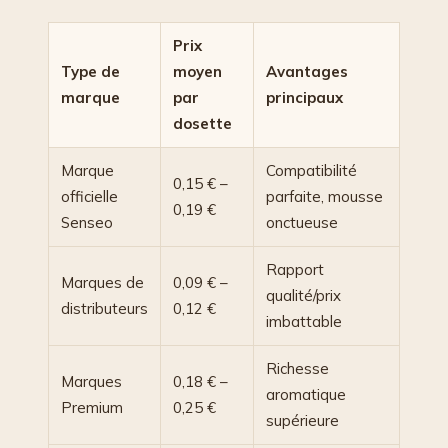
Prix
Type de
moyen
Avantages
marque
par
principaux
dosette
Marque
Compatibilité
0,15 € –
officielle
parfaite, mousse
0,19 €
Senseo
onctueuse
Rapport
Marques de
0,09 € –
qualité/prix
distributeurs
0,12 €
imbattable
Richesse
Marques
0,18 € –
aromatique
Premium
0,25 €
supérieure