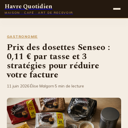
Havre Quotidien
MAISON · CAFÉ · ART DE RECEVOIR
Maison
GASTRONOMIE
Gastronomie
Prix des dosettes Senseo :
0,11 € par tasse et 3
Déco
stratégies pour réduire
Lifestyle
votre facture
11 juin 2026
·
Élise Malgorn
·
5 min de lecture