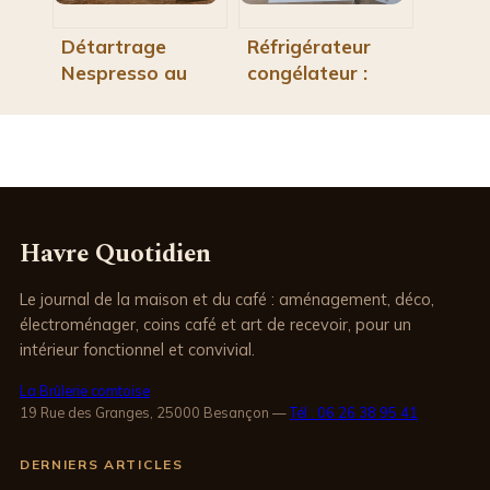
appareils
peu fiables
Détartrage
Réfrigérateur
Nespresso au
congélateur :
vinaigre blanc : 3
comment choisir
risques réels et la
le bon modèle
méthode pour les
pour réduire
éviter
votre facture
Havre Quotidien
Le journal de la maison et du café : aménagement, déco,
électroménager, coins café et art de recevoir, pour un
intérieur fonctionnel et convivial.
La Brûlerie comtoise
19 Rue des Granges, 25000 Besançon
—
Tél : 06 26 38 95 41
DERNIERS ARTICLES