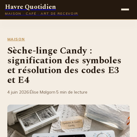
Havre Quotidien
MAISON · CAFÉ · ART DE RECEVOIR
Maison
MAISON
Gastronomie
Sèche-linge Candy :
signification des symboles
Déco
et résolution des codes E3
Lifestyle
et E4
4 juin 2026
·
Élise Malgorn
·
5 min de lecture