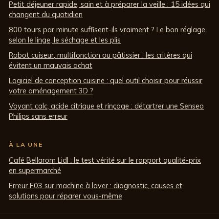
Petit déjeuner rapide, sain et à préparer la veille : 15 idées qui
changent du quotidien
800 tours par minute suffisent-ils vraiment ? Le bon réglage
selon le linge, le séchage et les plis
Robot cuiseur, multifonction ou pâtissier : les critères qui
évitent un mauvais achat
Logiciel de conception cuisine : quel outil choisir pour réussir
votre aménagement 3D ?
Voyant calc, acide citrique et rinçage : détartrer une Senseo
Philips sans erreur
À LA UNE
Café Bellarom Lidl : le test vérité sur le rapport qualité-prix
en supermarché
Erreur F03 sur machine à laver : diagnostic, causes et
solutions pour réparer vous-même